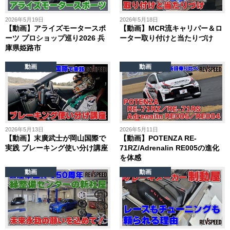
2026年5月19日
2026年5月18日
【動画】アライズモータースポ
【動画】MCR流キャリパー＆ロ
ーツ プロショップ巡り2026 兵
ーター取り付けと当たりづけ
庫県姫路市
動画
動画
2026年5月13日
2026年5月11日
【動画】末廣武士が岡山国際で
【動画】POTENZA RE-
実践 ブレーキング使い分け講座
71RZ/Adrenalin RE005の進化
を体感
動画
動画