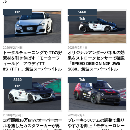
ル
Tsb
S660
Tsb
2026年2月4日
2026年2月4日
トータルチューニングで TTの好
オリジナルアンダーパネルの効
素材を引き伸ばす「モーターフ
果をストロークセンサーで確認
ィールド アウディTT
「SPEED DESIGN N2F JW5
8S（FF）」筑波スーパーバトル
S660」筑波スーパーバトル
S660
Tsb
Tsb
2026年2月4日
2026年2月4日
走行距離16万kmでオーバーホー
ブレーキシステムの調整で乗り
ルを施したカスタマーカーが再
やすさを向上「モデューロレー