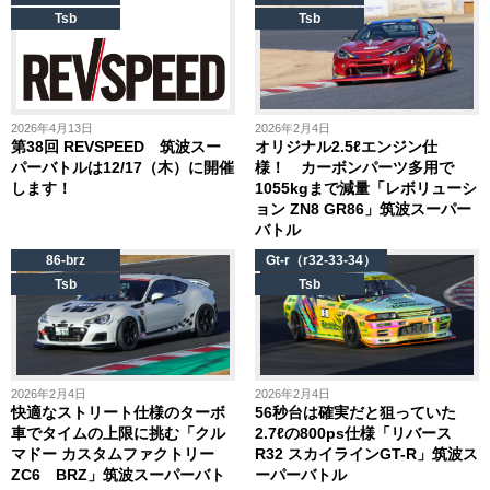
Tsb
Tsb
2026年4月13日
2026年2月4日
第38回 REVSPEED 筑波スー
オリジナル2.5ℓエンジン仕
パーバトルは12/17（木）に開催
様！ カーボンパーツ多用で
します！
1055kgまで減量「レボリューシ
ョン ZN8 GR86」筑波スーパー
バトル
86-brz
Gt-r（r32-33-34）
Tsb
Tsb
2026年2月4日
2026年2月4日
快適なストリート仕様のターボ
56秒台は確実だと狙っていた
車でタイムの上限に挑む「クル
2.7ℓの800ps仕様「リバース
マドー カスタムファクトリー
R32 スカイラインGT-R」筑波ス
ZC6 BRZ」筑波スーパーバト
ーパーバトル