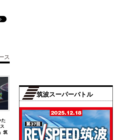
ース
筑波スーパーバトル
いた
ース
」筑