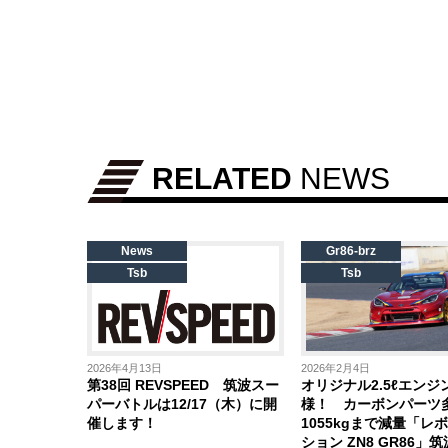
RELATED
NEWS
News
Gr86-brz
Tsb
Tsb
2026年4月13日
2026年2月4日
第38回 REVSPEED 筑波スー
オリジナル2.5ℓエンジ
パーバトルは12/17（木）に開
様！ カーボンパーツ
催します！
1055kgまで減量「レ
ション ZN8 GR86」