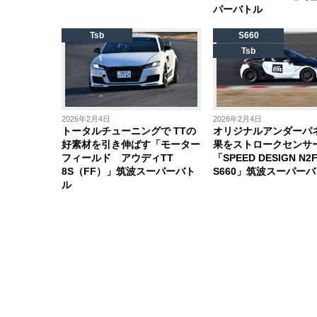
パーバトル
Tsb
S660
Tsb
2026年2月4日
2026年2月4日
トータルチューニングで TTの
オリジナルアンダーパ
好素材を引き伸ばす「モーター
果をストロークセンサ
フィールド アウディTT
「SPEED DESIGN N2F
8S（FF）」筑波スーパーバト
S660」筑波スーパー
ル