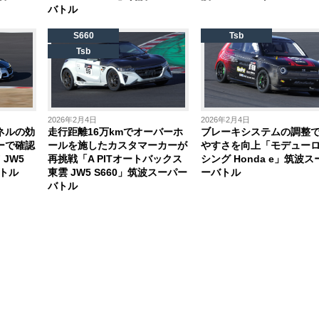
バトル
S660
Tsb
Tsb
2026年2月4日
2026年2月4日
ネルの効
走行距離16万kmでオーバーホ
ブレーキシステムの調整
ーで確認
ールを施したカスタマーカーが
やすさを向上「モデュー
 JW5
再挑戦「A PITオートバックス
シング Honda e」筑波ス
バトル
東雲 JW5 S660」筑波スーパー
ーバトル
バトル