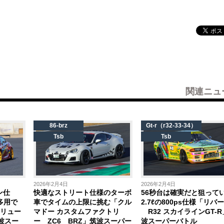
関連ニュ
86-brz
Gt-r（r32-33-34）
Tsb
Tsb
2026年2月4日
2026年2月4日
ン仕
快適なストリート仕様のターボ
56秒台は確実だと狙って
多用で
車でタイムの上限に挑む「クル
2.7ℓの800ps仕様「リバ
ボリュー
マドー カスタムファクトリ
R32 スカイラインGT-R
筑波スー
ー ZC6 BRZ」筑波スーパー
波スーパーバトル