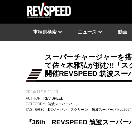
車種別検索
ニュース
動画
スーパーチャージャーを搭
て佐々木雅弘が挑む!!「スクリ
開催REVSPEED 筑波ス
2024/11/15 11:20
AUTHOR :
REV SPEED
CATEGORY :
筑波スーパーバトル
TAG :
GR86
D2ジャパン
スクリーン
筑波スーパーバトル2024
『36th REVSPEED 筑波スー