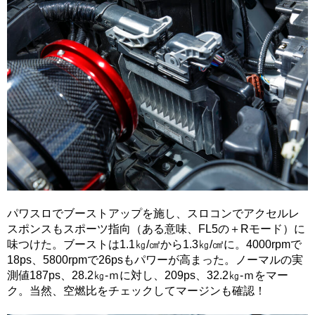
パワスロでブーストアップを施し、スロコンでアクセルレ
スポンスもスポーツ指向（ある意味、FL5の＋Rモード）に
味つけた。ブーストは1.1㎏/㎠から1.3㎏/㎠に。4000rpmで
18ps、5800rpmで26psもパワーが高まった。ノーマルの実
測値187ps、28.2㎏-ｍに対し、209ps、32.2㎏-ｍをマー
ク。当然、空燃比をチェックしてマージンも確認！