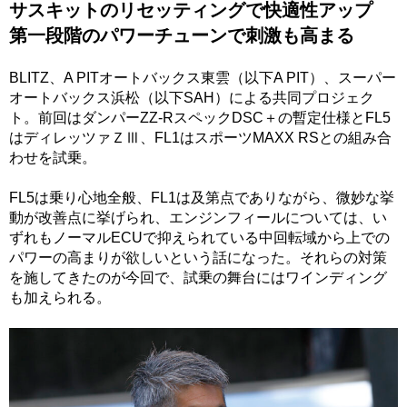
サスキットのリセッティングで快適性アップ
第一段階のパワーチューンで刺激も高まる
BLITZ、A PITオートバックス東雲（以下A PIT）、スーパー
オートバックス浜松（以下SAH）による共同プロジェク
ト。前回はダンパーZZ-RスペックDSC＋の暫定仕様とFL5
はディレッツァＺⅢ、FL1はスポーツMAXX RSとの組み合
わせを試乗。
FL5は乗り心地全般、FL1は及第点でありながら、微妙な挙
動が改善点に挙げられ、エンジンフィールについては、い
ずれもノーマルECUで抑えられている中回転域から上での
パワーの高まりが欲しいという話になった。それらの対策
を施してきたのが今回で、試乗の舞台にはワインディング
も加えられる。