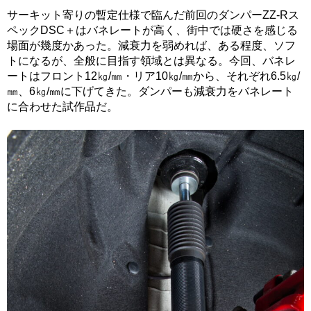
サーキット寄りの暫定仕様で臨んだ前回のダンパーZZ-Rス
ペックDSC＋はバネレートが高く、街中では硬さを感じる
場面が幾度かあった。減衰力を弱めれば、ある程度、ソフ
トになるが、全般に目指す領域とは異なる。今回、バネレ
ートはフロント12㎏/㎜・リア10㎏/㎜から、それぞれ6.5㎏/
㎜、6㎏/㎜に下げてきた。ダンパーも減衰力をバネレート
に合わせた試作品だ。