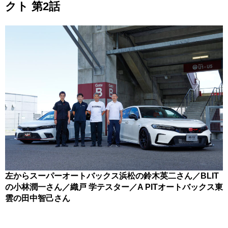
クト 第2話
左からスーパーオートバックス浜松の鈴木英二さん／BLIT
の小林潤一さん／織戸 学テスター／A PITオートバックス東
雲の田中智己さん