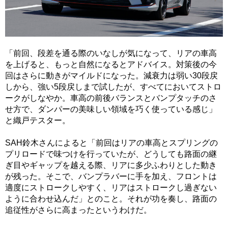
「前回、段差を通る際のいなしが気になって、リアの車高
を上げると、もっと自然になるとアドバイス。対策後の今
回はさらに動きがマイルドになった。減衰力は弱い30段戻
しから、強い5段戻しまで試したが、すべてにおいてストロ
ークがしなやか。車高の前後バランスとバンプタッチのさ
せ方で、ダンパーの美味しい領域を巧く使っている感じ」
と織戸テスター。
SAH鈴木さんによると「前回はリアの車高とスプリングの
プリロードで味つけを行っていたが、どうしても路面の継
ぎ目やギャップを越える際、リアに多少ふわりとした動き
が残った。そこで、バンプラバーに手を加え、フロントは
適度にストロークしやすく、リアはストロークし過ぎない
ように合わせ込んだ」とのこと。それが功を奏し、路面の
追従性がさらに高まったというわけだ。