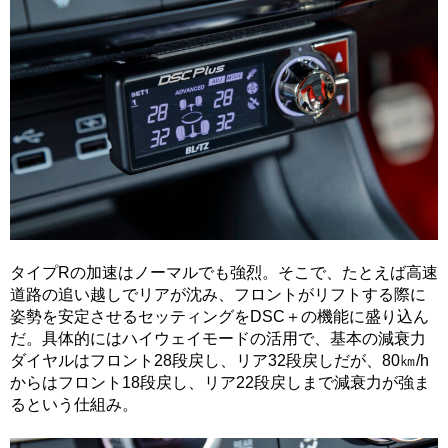
タイプRの加速はノーマルでも強烈。そこで、たとえば高速
道路の追い越しでリアが沈み、フロントがリフトする際に
姿勢を安定させるセッティングをDSC＋の機能に盛り込ん
だ。具体的にはハイウェイモードの活用で、基本の減衰力
ダイヤルはフロント28段戻し、リア32段戻しだが、80㎞/h
からはフロント18段戻し、リア22段戻しまで減衰力が強ま
るという仕組み。