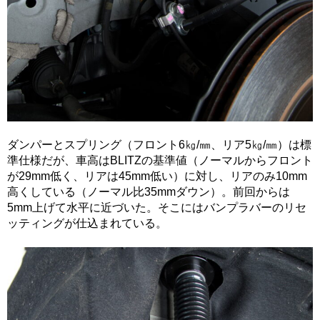
ダンパーとスプリング（フロント6㎏/㎜、リア5㎏/㎜）は標
準仕様だが、車高はBLITZの基準値（ノーマルからフロント
が29mm低く、リアは45mm低い）に対し、リアのみ10mm
高くしている（ノーマル比35mmダウン）。前回からは
5mm上げて水平に近づいた。そこにはバンプラバーのリセ
ッティングが仕込まれている。