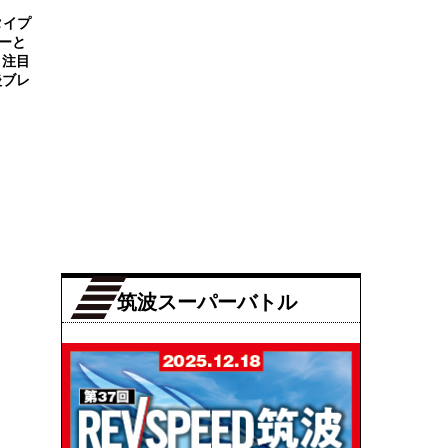
タイプ
ーと
、注目
後ブレ
筑波スーパーバトル