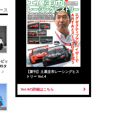
ース
5シビッ
45タ
 」
【新刊】土屋圭市レーシングヒス
トリー Vol.4
Vol.4の詳細はこちら