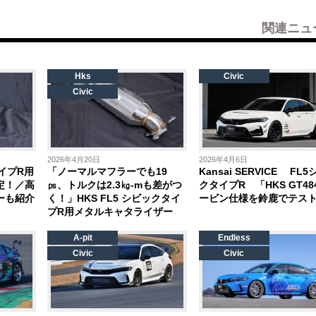
関連ニュ
Hks
Civic
Civic
2026年4月20日
2026年4月6日
タイプR用
「ノーマルマフラーでも19
Kansai SERVICE FL
定！／高
㎰、トルクは2.3㎏-mも差がつ
クタイプR 「HKS GT48
ーも紹介
く！」HKS FL5 シビックタイ
ービン仕様を鈴鹿でテスト
プR用メタルキャタライザー
A-pit
Endless
Civic
Civic