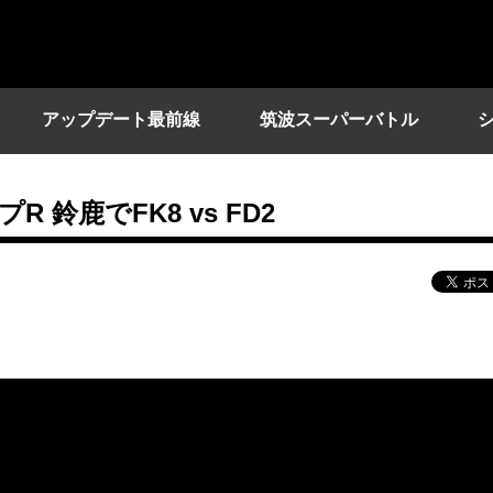
アップデート最前線
筑波スーパーバトル
鈴鹿でFK8 vs FD2