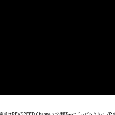
音声版はREVSPEED Channelで公開済みの『シビックタイプR 