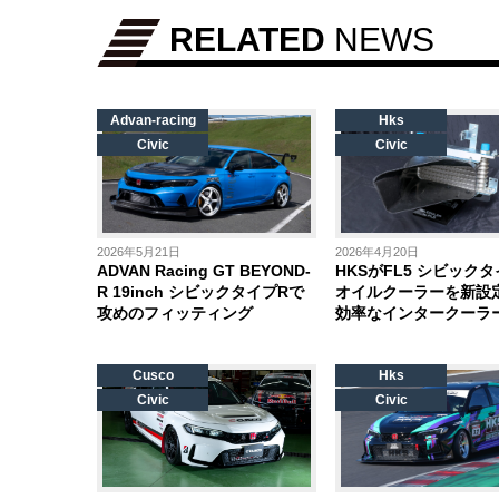
RELATED
NEWS
Advan-racing
Hks
Civic
Civic
2026年5月21日
2026年4月20日
ADVAN Racing GT BEYOND-
HKSがFL5 シビック
R 19inch シビックタイプRで
オイルクーラーを新設
攻めのフィッティング
効率なインタークーラ
Cusco
Hks
Civic
Civic