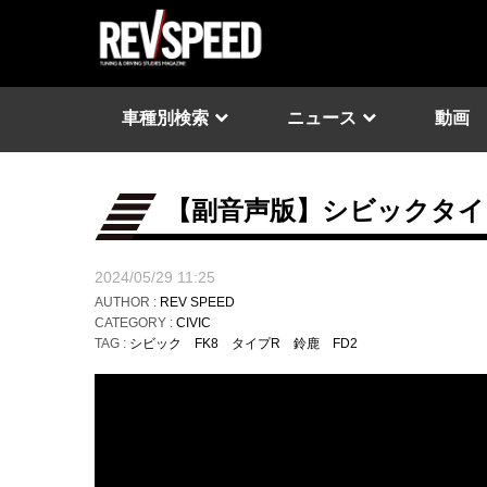
車種別検索
ニュース
動画
【副音声版】シビックタイプR 
2024/05/29 11:25
AUTHOR :
REV SPEED
CATEGORY :
CIVIC
TAG :
シビック
FK8
タイプR
鈴鹿
FD2