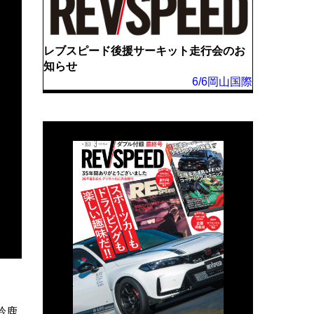
レブスピード後援サーキット走行会のお
知らせ
6/6岡山国際
鈴鹿