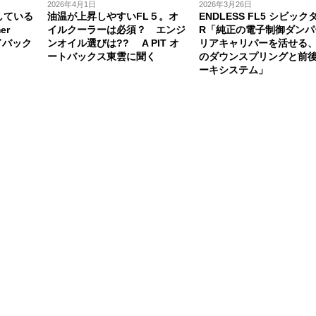
2026年4月1日
2026年3月26日
している
油温が上昇しやすいFL５。オ
ENDLESS FL5 シビック
er
イルクーラーは必須？ エンジ
R「純正の電子制御ダンパ
ドバック
ンオイル選びは?? A PIT オ
リアキャリパーを活せる
ートバックス東雲に聞く
のダウンスプリングと前
ーキシステム」