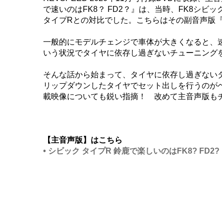
で速いのはFK8？ FD2？』は、当時、FK8シ
タイプRとの対比でした。こちらはその副音声版
一般的にモデルチェンジで車体が大きくなると、
いう状況でタイヤに依存し過ぎないチューニング
そんな話から始まって、タイヤに依存し過ぎないダ
リップダウンしたタイヤでセット出しを行うのがベターと
載映像についても鋭い指摘！ 改めて主音声版も
【主音声版】はこちら
• シビック タイプR 鈴鹿で楽しいのはFK8? FD2?