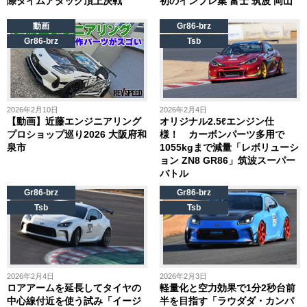
際タイムアタック頂上決戦
初のインプレ集 富士 筑波 岡山
動画
Gr86-brz
Gr86-brz
Tsb
2026年2月10日
2026年2月4日
【動画】近藤エンジニアリング
オリジナル2.5ℓエンジン仕
プロショップ巡り2026 大阪府和
様！ カーボンパーツ多用で
泉市
1055kgまで減量「レボリューシ
ョン ZN8 GR86」筑波スーパー
バトル
Gr86-brz
Gr86-brz
Tsb
Tsb
2026年2月4日
2026年2月3日
ロアアームを延長してタイヤの
軽量化と空力効果で1分2秒台前
中心線付近を使う試み「イージ
半を目指す「ラウダダ・カンパ