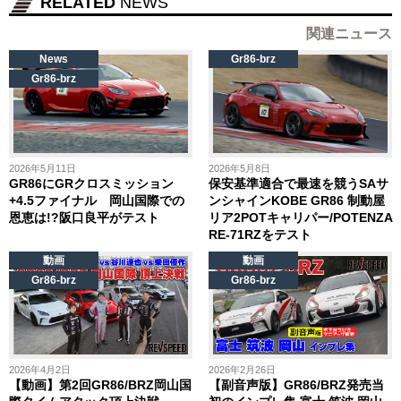
RELATED
NEWS
関連ニュース
News
Gr86-brz
Gr86-brz
2026年5月11日
2026年5月8日
GR86にGRクロスミッション
保安基準適合で最速を競うSAサ
+4.5ファイナル 岡山国際での
ンシャインKOBE GR86 制動屋
恩恵は!?阪口良平がテスト
リア2POTキャリパー/POTENZA
RE-71RZをテスト
動画
動画
Gr86-brz
Gr86-brz
2026年4月2日
2026年2月26日
【動画】第2回GR86/BRZ岡山国
【副音声版】GR86/BRZ発売当