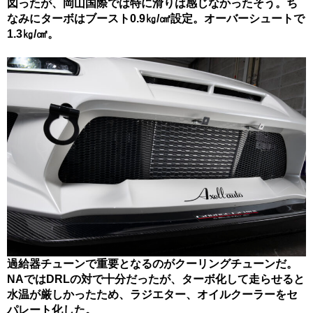
図ったが、岡山国際では特に滑りは感じなかったそう。ち
なみにターボはブースト0.9㎏/㎠設定。オーバーシュートで
1.3㎏/㎠。
過給器チューンで重要となるのがクーリングチューンだ。
NAではDRLの対で十分だったが、ターボ化して走らせると
水温が厳しかったため、ラジエター、オイルクーラーをセ
パレート化した。