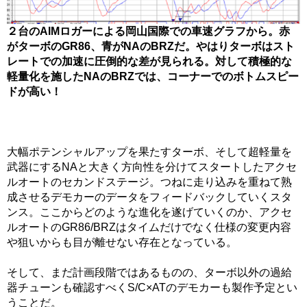
２台のAIMロガーによる岡山国際での車速グラフから。赤
がターボのGR86、青がNAのBRZだ。やはりターボはスト
レートでの加速に圧倒的な差が見られる。対して積極的な
軽量化を施したNAのBRZでは、コーナーでのボトムスピー
ドが高い！
大幅ポテンシャルアップを果たすターボ、そして超軽量を
武器にするNAと大きく方向性を分けてスタートしたアクセ
ルオートのセカンドステージ。つねに走り込みを重ねて熟
成させるデモカーのデータをフィードバックしていくスタ
ンス。ここからどのような進化を遂げていくのか、アクセ
ルオートのGR86/BRZはタイムだけでなく仕様の変更内容
や狙いからも目が離せない存在となっている。
そして、まだ計画段階ではあるものの、ターボ以外の過給
器チューンも確認すべくS/C×ATのデモカーも製作予定とい
うことだ。