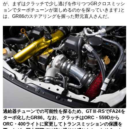
が、まずはクラッチで少し逃げを作りつつGRクロスミッシ
ョンでターボチューンが楽しめるのかを探っていきます｣と
は、GR86のステアリングを握った野元直人さんだ。
過給器チューンでの可能性を探るため、GTⅢ-RSでFA24を
ターボ化したGR86。なお、クラッチはORC・559Dから
ORC・400ライトに変更してトランスミッションの保護を