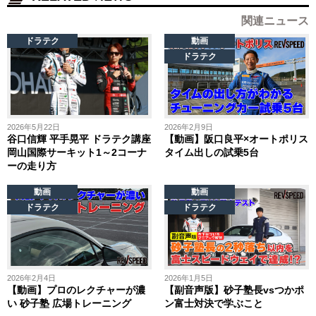
関連ニュース
ドラテク
動画
ドラテク
2026年5月22日
2026年2月9日
谷口信輝 平手晃平 ドラテク講座
【動画】阪口良平×オートポリス
岡山国際サーキット1～2コーナ
タイム出しの試乗5台
ーの走り方
動画
動画
ドラテク
ドラテク
2026年2月4日
2026年1月5日
【動画】プロのレクチャーが濃
【副音声版】砂子塾長vsつかポ
い 砂子塾 広場トレーニング
ン富士対決で学ぶこと