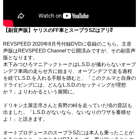
【副音声版】ヤリスのFF車とスープラSZはアリ⁉
REVSPEED 2020年8月号付録DVDに収録のこちら。主音
声版はREVSPEED Channelで公開済みですが、その副音声
版となります。
木下みつひろマニアックトークはL.S.D.が備わらないオープ
ンデフ車両の走らせ方に始まり、オープンデフで走る過程
を経てL.S.D.を入れる手順を踏むと、「このクルマと自身の
ドライビングには、どんなL.S.D.のセッティングが理想
か？」よりわかるという展開に。
ドリキン土屋圭市さんと長野の峠を走っていた頃の昔話も
出ました。「L.S.D.がないなら、ないなりのワザを蓄積せ
よ！」と説きます。
オートプロデュースのスープラSZには本人も乗ったことが