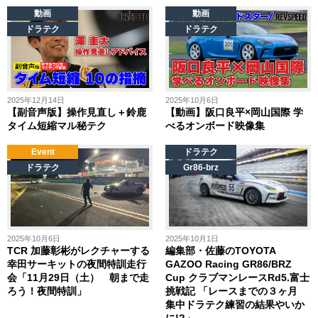
動画
動画
ドラテク
ドラテク
2025年12月14日
2025年10月6日
【副音声版】操作見直し＋鈴鹿
【動画】阪口良平×岡山国際 学
タイム短縮マル秘テク
べるオンボード映像集
Event
ドラテク
ドラテク
Gr86-brz
2025年10月6日
2025年10月1日
TCR 加藤彰彬がレクチャーする
編集部・佐藤のTOYOTA
幸田サーキットの夜間特訓走行
GAZOO Racing GR86/BRZ
会「11月29日（土） 朝まで走
Cup クラブマンレースRd5.富士
ろう！夜間特訓」
挑戦記 「レースまでの３ヶ月
集中ドラテク練習の結果やいか
に!?」