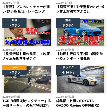
2026年2月4日
2026年1月5日
【動画】プロのレクチャーが濃
【副音声版】砂子塾長vsつかポ
い 砂子塾 広場トレーニング
ン富士対決で学ぶこと
動画
動画
ドラテク
ドラテク
2025年12月14日
2025年10月6日
【副音声版】操作見直し＋鈴鹿
【動画】阪口良平×岡山国際 学
タイム短縮マル秘テク
べるオンボード映像集
Event
ドラテク
ドラテク
Gr86-brz
2025年10月6日
2025年10月1日
TCR 加藤彰彬がレクチャーする
編集部・佐藤のTOYOTA
幸田サーキットの夜間特訓走行
GAZOO Racing GR86/BRZ