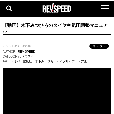
【動画】木下みつひろのタイヤ空気圧調整マニュア
ル
2023/10/31 08:00
AUTHOR :
REV SPEED
CATEGORY :
ドラテク
TAG :
ネオバ
空気圧
木下みつひろ
ハイグリップ
エア圧