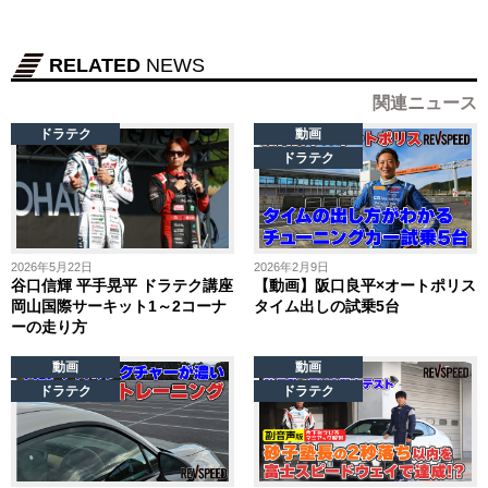
RELATED
NEWS
関連ニュース
ドラテク
動画
ドラテク
2026年5月22日
2026年2月9日
谷口信輝 平手晃平 ドラテク講座
【動画】阪口良平×オートポリス
岡山国際サーキット1～2コーナ
タイム出しの試乗5台
ーの走り方
動画
動画
ドラテク
ドラテク