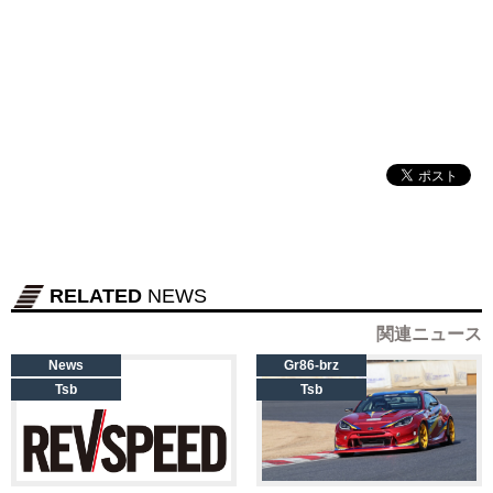
RELATED
NEWS
関連ニュース
News
Gr86-brz
Tsb
Tsb