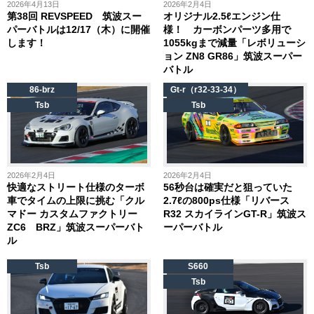
2026年4月13日
2026年2月4日
第38回 REVSPEED 筑波スー
オリジナル2.5ℓエンジン仕
パーバトルは12/17（木）に開催
様！ カーボンパーツ多用で
します！
1055kgまで減量「レボリューシ
ョン ZN8 GR86」筑波スーパー
バトル
86-brz
Gt-r（r32-33-34）
Tsb
Tsb
2026年2月4日
2026年2月4日
快適なストリート仕様のターボ
56秒台は確実だと狙っていた
車でタイムの上限に挑む「クル
2.7ℓの800ps仕様「リバース
マドー カスタムファクトリー
R32 スカイラインGT-R」筑波ス
ZC6 BRZ」筑波スーパーバト
ーパーバトル
ル
Tsb
S660
Tsb