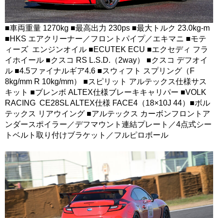
■車両重量 1270kg ■最高出力 230ps ■最大トルク 23.0kg-m
■HKS エアクリーナー／フロントパイプ／エキマニ ■モテ
ィーズ エンジンオイル ■ECUTEK ECU ■エクセディ フラ
イホイール ■クスコ RS L.S.D.（2way） ■クスコ デフオイ
ル ■4.5ファイナルギア4.6 ■スウィフト スプリング（F
8kg/mm R 10kg/mm） ■スピリット アルテックス仕様サス
キット ■ブレンボ ALTEX仕様ブレーキキャリパー ■VOLK
RACING CE28SL ALTEX仕様 FACE4（18×10J 44）■ボル
テックス リアウイング ■アルテックス カーボンフロントア
ンダースポイラー／デフマウント連結プレート／4点式シー
トベルト取り付けブラケット／フルピロボール