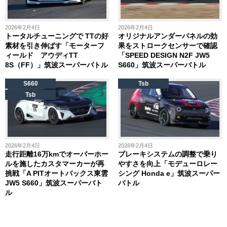
2026年2月4日
2026年2月4日
トータルチューニングで TTの好
オリジナルアンダーパネルの効
素材を引き伸ばす「モーターフ
果をストロークセンサーで確認
ィールド アウディTT
「SPEED DESIGN N2F JW5
8S（FF）」筑波スーパーバトル
S660」筑波スーパーバトル
S660
Tsb
Tsb
2026年2月4日
2026年2月4日
走行距離16万kmでオーバーホー
ブレーキシステムの調整で乗り
ルを施したカスタマーカーが再
やすさを向上「モデューロレー
挑戦「A PITオートバックス東雲
シング Honda e」筑波スーパー
JW5 S660」筑波スーパーバト
バトル
ル