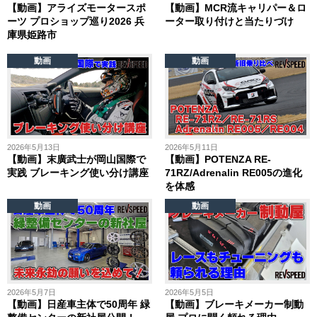
【動画】アライズモータースポ
【動画】MCR流キャリパー＆ロ
ーツ プロショップ巡り2026 兵
ーター取り付けと当たりづけ
庫県姫路市
動画
動画
2026年5月13日
2026年5月11日
【動画】末廣武士が岡山国際で
【動画】POTENZA RE-
実践 ブレーキング使い分け講座
71RZ/Adrenalin RE005の進化
を体感
動画
動画
2026年5月7日
2026年5月5日
【動画】日産車主体で50周年 緑
【動画】ブレーキメーカー制動