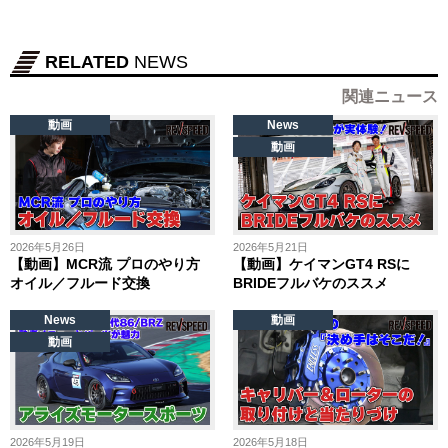
RELATED
NEWS
関連ニュース
動画
News
動画
2026年5月26日
2026年5月21日
【動画】MCR流 プロのやり方
【動画】ケイマンGT4 RSに
オイル／フルード交換
BRIDEフルバケのススメ
News
動画
動画
2026年5月19日
2026年5月18日