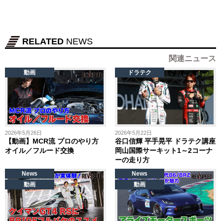
RELATED
NEWS
関連ニュース
動画
ドラテク
2026年5月26日
2026年5月22日
【動画】MCR流 プロのやり方
谷口信輝 平手晃平 ドラテク講座
オイル／フルード交換
岡山国際サーキット1～2コーナ
ーの走り方
News
News
動画
動画