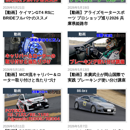
2026年5月21日
2026年5月19日
【動画】ケイマンGT4 RSに
【動画】アライズモータースポ
BRIDEフルバケのススメ
ーツ プロショップ巡り2026 兵
庫県姫路市
動画
動画
2026年5月18日
2026年5月13日
【動画】MCR流キャリパー＆ロ
【動画】末廣武士が岡山国際で
ーター取り付けと当たりづけ
実践 ブレーキング使い分け講座
動画
86-brz
2026年5月11日
2026年5月7日