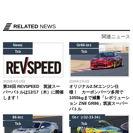
RELATED
NEWS
関連ニュース
News
Gr86-brz
Tsb
Tsb
2026年4月13日
2026年2月4日
第38回 REVSPEED 筑波スー
オリジナル2.5ℓエンジン仕
パーバトルは12/17（木）に開催
様！ カーボンパーツ多用で
します！
1055kgまで減量「レボリューシ
ョン ZN8 GR86」筑波スーパー
バトル
86-brz
Gt-r（r32-33-34）
Tsb
Tsb