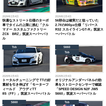
2026年2月4日
2026年2月4日
快適なストリート仕様のターボ
56秒台は確実だと狙っていた
車でタイムの上限に挑む「クル
2.7ℓの800ps仕様「リバース
マドー カスタムファクトリー
R32 スカイラインGT-R」筑波ス
ZC6 BRZ」筑波スーパーバト
ーパーバトル
ル
Tsb
S660
Tsb
2026年2月4日
2026年2月4日
トータルチューニングで TTの好
オリジナルアンダーパネルの効
素材を引き伸ばす「モーターフ
果をストロークセンサーで確認
ィールド アウディTT
「SPEED DESIGN N2F JW5
8S（FF）」筑波スーパーバトル
S660」筑波スーパーバトル
S660
Tsb