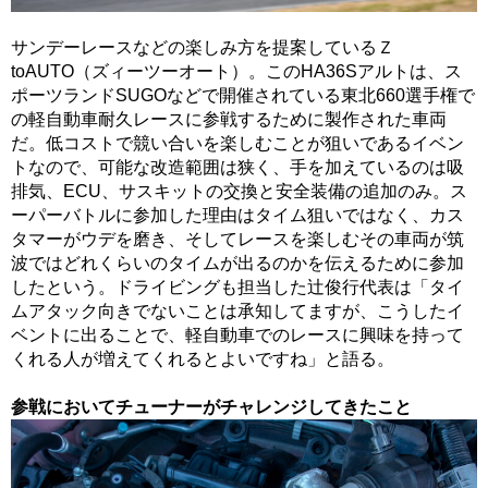
サンデーレースなどの楽しみ方を提案しているＺ
toAUTO（ズィーツーオート）。このHA36Sアルトは、ス
ポーツランドSUGOなどで開催されている東北660選手権で
の軽自動車耐久レースに参戦するために製作された車両
だ。低コストで競い合いを楽しむことが狙いであるイベン
トなので、可能な改造範囲は狭く、手を加えているのは吸
排気、ECU、サスキットの交換と安全装備の追加のみ。ス
ーパーバトルに参加した理由はタイム狙いではなく、カス
タマーがウデを磨き、そしてレースを楽しむその車両が筑
波ではどれくらいのタイムが出るのかを伝えるために参加
したという。ドライビングも担当した辻俊行代表は「タイ
ムアタック向きでないことは承知してますが、こうしたイ
ベントに出ることで、軽自動車でのレースに興味を持って
くれる人が増えてくれるとよいですね」と語る。
参戦においてチューナーがチャレンジしてきたこと