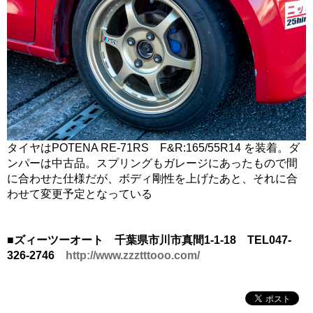
タイヤはPOTENA RE-71RS F&R:165/55R14 を装着。ダ
ンパーは中古品。スプリングもガレージにあったもので間
に合わせた仕様だが、ボディ剛性を上げたあと、それに合
わせて変更予定となっている
■ズィーツーオート 千葉県市川市真間1-1-18 TEL047-
326-2746
http://www.zzztttooo.com/