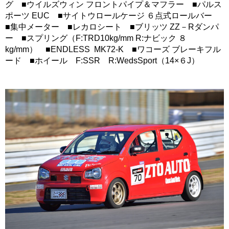
グ ■ウイルズウィン フロントパイプ＆マフラー ■パルス
ポーツ EUC ■サイトウロールケージ ６点式ロールバー
■集中メーター ■レカロシート ■ブリッツ ZZ－Rダンパ
ー ■スプリング（F:TRD10kg/mm R:ナビック ８
kg/mm） ■ENDLESS MK72-K ■ワコーズ ブレーキフル
ード ■ホイール F:SSR R:WedsSport（14×６J）