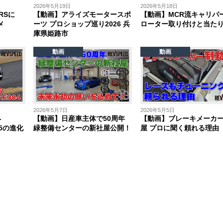
2026年5月19日
2026年5月18日
RSに
【動画】アライズモータースポ
【動画】MCR流キャリパ
メ
ーツ プロショップ巡り2026 兵
ローター取り付けと当た
庫県姫路市
動画
動画
2026年5月7日
2026年5月5日
-
【動画】日産車主体で50周年
【動画】ブレーキメーカ
005の進化
緑整備センターの新社屋公開！
屋 プロに聞く頼れる理由