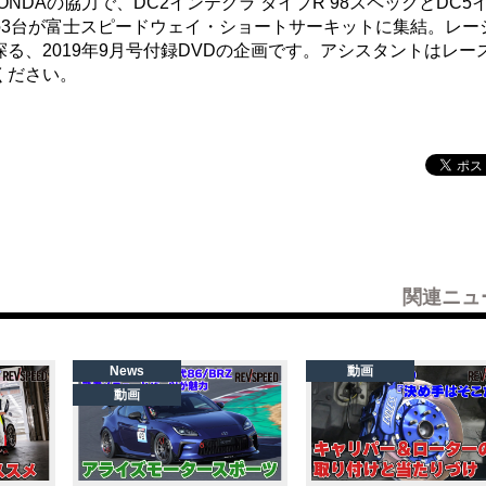
NDAの協力で、DC2インテグラ タイプR 98スペックとDC5
モデルの3台が富士スピードウェイ・ショートサーキットに集結。レー
る、2019年9月号付録DVDの企画です。アシスタントはレー
ください。
関連ニュ
News
動画
動画