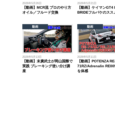
2026年5月26日
2026年5月21日
【動画】MCR流 プロのやり方
【動画】ケイマンGT4 
オイル／フルード交換
BRIDEフルバケのスス
動画
動画
2026年5月13日
2026年5月11日
【動画】末廣武士が岡山国際で
【動画】POTENZA RE
実践 ブレーキング使い分け講
71RZ/Adrenalin RE
座
を体感