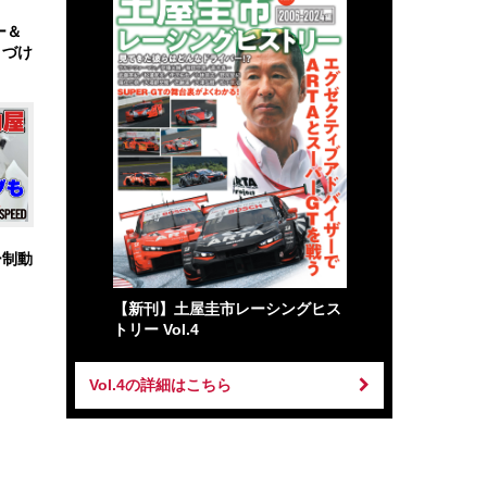
ー＆
りづけ
ー制動
【新刊】土屋圭市レーシングヒス
トリー Vol.4
Vol.4の詳細はこちら