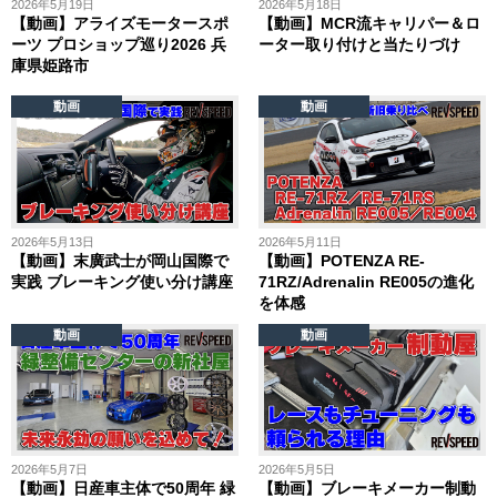
2026年5月19日
2026年5月18日
【動画】アライズモータースポ
【動画】MCR流キャリパー＆ロ
ーツ プロショップ巡り2026 兵
ーター取り付けと当たりづけ
庫県姫路市
動画
動画
2026年5月13日
2026年5月11日
【動画】末廣武士が岡山国際で
【動画】POTENZA RE-
実践 ブレーキング使い分け講座
71RZ/Adrenalin RE005の進化
を体感
動画
動画
2026年5月7日
2026年5月5日
【動画】日産車主体で50周年 緑
【動画】ブレーキメーカー制動