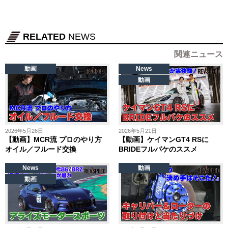
RELATED
NEWS
関連ニュース
動画
News
動画
2026年5月26日
2026年5月21日
【動画】MCR流 プロのやり方
【動画】ケイマンGT4 RSに
オイル／フルード交換
BRIDEフルバケのススメ
News
動画
動画