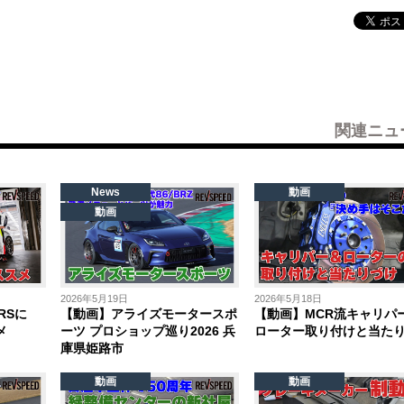
関連ニュ
News
動画
動画
2026年5月19日
2026年5月18日
RSに
【動画】アライズモータースポ
【動画】MCR流キャリパ
メ
ーツ プロショップ巡り2026 兵
ローター取り付けと当た
庫県姫路市
動画
動画