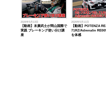
2026年5月13日
2026年5月11日
【動画】末廣武士が岡山国際で
【動画】POTENZA RE
実践 ブレーキング使い分け講
71RZ/Adrenalin RE
座
を体感