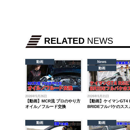
RELATED
NEWS
動画
News
動画
2026年5月26日
2026年5月21日
【動画】MCR流 プロのやり方
【動画】ケイマンGT4 
オイル／フルード交換
BRIDEフルバケのスス
動画
動画